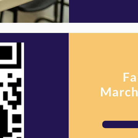
Fa
March