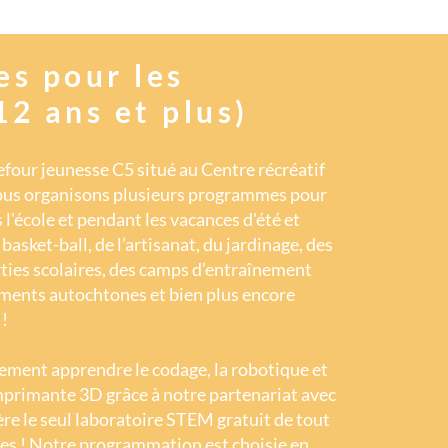
s pour les
12 ans et plus)
efour jeunesse C5 situé au Centre récréatif
Nous organisons plusieurs programmes pour
 l'école et pendant les vacances d'été et
basket-ball, de l’artisanat, du jardinage, des
rties scolaires, des camps d’entraînement
ements autochtones et bien plus encore
 !
ement apprendre le codage, la robotique et
primante 3D grâce à notre partenariat avec
gère le seul laboratoire STEM gratuit de tout
es ! Notre programmation est choisie en