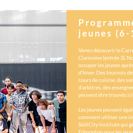
Programme
jeunes (6-
Venez découvrir le Carr
Clareview (entrée 3). 
occuper les jeunes après
d'hiver. Des tournois de 
cours de cuisine, des so
d’arbitres, des enseign
peuvent être trouvés ici
Les jeunes peuvent égal
comment utiliser une im
SkillCity Institute qui 
Edmonton pour les jeun