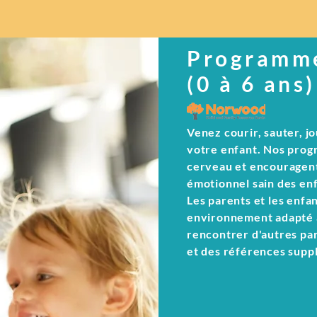
Programme
(0 à 6 ans)
Venez courir, sauter, j
votre enfant. Nos prog
cerveau et encouragent
émotionnel sain des enf
Les parents et les enf
environnement adapté a
rencontrer d'autres par
et des références suppl