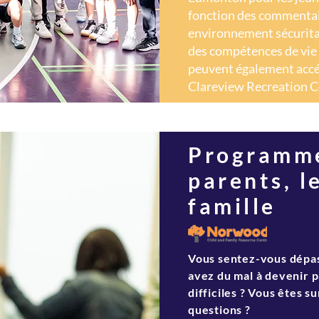
fonction des commentaire
environnement sécuritai
des compétences de vie e
peuvent également accé
Clareview Recreation C
Programme
parents, l
famille
Vous sentez-vous dépas
avez du mal à devenir 
difficiles ? Vous êtes s
questions ?