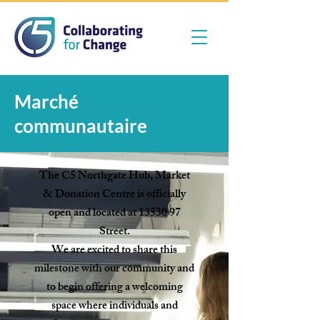
Marché
communautaire
The C5 Northgate Hub, Market
& Donation Centre is officially
open and located at
13530 97
Street.
We are excited to share this
milestone with our community and
to begin offering a welcoming
space where individuals and