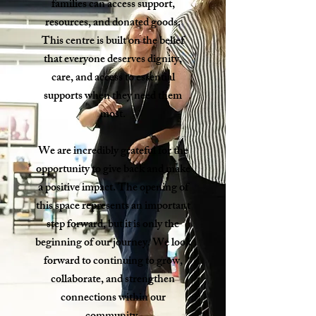
families can access support,
resources, and donated goods.
This centre is built on the belief
that everyone deserves dignity,
care, and access to essential
supports when they need them
most.
We are incredibly grateful for the
opportunity to give back and make
a positive impact. The opening of
this space represents an important
step forward, but it is only the
beginning of our journey. We look
forward to continuing to grow,
collaborate, and strengthen
connections within our